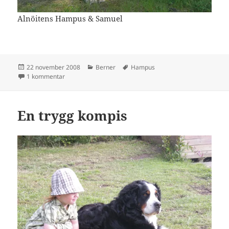
Alnöitens Hampus & Samuel
Postat
Kategorier
Taggar
22 november 2008
Berner
Hampus
till Fina bilder har vi fått
1 kommentar
En trygg kompis