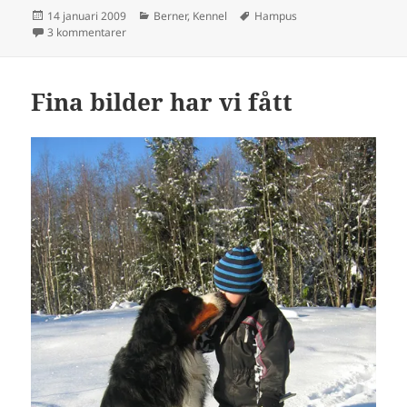
Postat
Kategorier
Taggar
14 januari 2009
Berner
,
Kennel
Hampus
till Även Mad Max är friröntgad :)
3 kommentarer
Fina bilder har vi fått