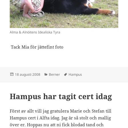
Alma & Alnöitens Idealiska Tyra
Tack Mia för jättefint foto
Postat
Kategorier
Taggar
18 augusti 2008
Berner
Hampus
Hampus har tagit cert idag
Först av allt vill jag gratulera Marie och Stefan till
Hampus cert i Alfta idag. Jag är så stolt och mallig
över er. Hoppas nu att ni fick blodad tand och