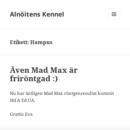
Alnöitens Kennel
MENY
OCH
WIDGETS
Etikett:
Hampus
Även Mad Max är
friröntgad :)
Nu har äntligen Mad Max röntgenresultat kommit
Hd A Ed UA.
Grattis Eva