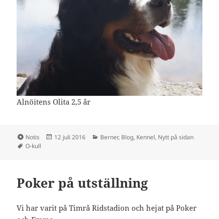
Alnöitens Olita 2,5 år
Format
Postat
Kategorier
Notis
12 juli 2016
Berner
,
Blog
,
Kennel
,
Nytt på sidan
Taggar
O-kull
Poker på utställning
Vi har varit på Timrå Ridstadion och hejat på Poker