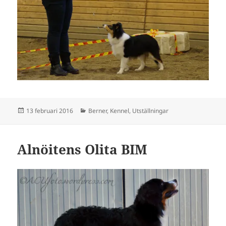
Postat
Kategorier
13 februari 2016
Berner
,
Kennel
,
Utställningar
Alnöitens Olita BIM