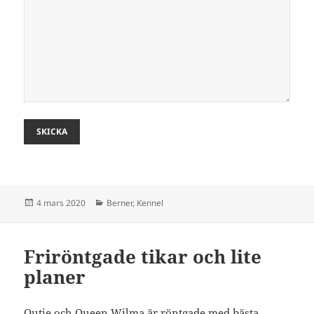
SKICKA
Postat
Kategorier
4 mars 2020
Berner
,
Kennel
Friröntgade tikar och lite
planer
Qutie och Queen Wilma är röntgade med bästa