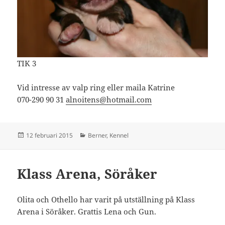
TIK 3
Vid intresse av valp ring eller maila Katrine
070-290 90 31
alnoitens@hotmail.com
Postat
Kategorier
12 februari 2015
Berner
,
Kennel
Klass Arena, Söråker
Olita och Othello har varit på utställning på Klass
Arena i Söråker. Grattis Lena och Gun.