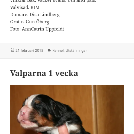
vinklar bak. Vacker svans. Utmärkt päls.
Välvisad. BIM
Domare: Disa Lindberg
Grattis Gun Öberg
Foto: AnnCatrin Uppfeldt
Postat
Kategorier
21 februari 2015
Kennel
,
Utställningar
Valparna 1 vecka