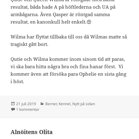
resultat, båda hade A på höftlederna och UA på
armbågarna. Även Qasper är röntgad samma
resultat, en kanonkull helt enkelt.😍
Wilma har flyttat tillbaka till oss då Wilmas matte så
tragiskt gått bort.
Qutie och Wilma kommer inom sinom tid att paras,
vi ska bara hitta några bra och fina hanar först. Vi
kommer även att försöka para Ophelie en sista gång
i höst.
Postat
Kategorier
21 juli 2019
Berner
,
Kennel
,
Nytt på sidan
till Friröntgade tikar och lite planer
1 kommentar
Alnöitens Olita