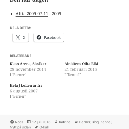
Alfta 2009-07-11
- 2009
DELA DETTA:
X
Facebook
RELATERADE
Klass Arena, Söråker
Alnöitens Olita BIM
29 november 2014
21 februari 2015
I ”Berner”
I ”Kennel”
Hela J kullen är fri
6 augusti 2007
I ”Berner”
Format
Postat
Författare
Kategorier
Notis
12 juli 2016
Katrine
Berner
,
Blog
,
Kennel
,
Taggar
Nytt på sidan
O-kull