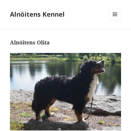
Alnöitens Kennel
MENY
OCH
WIDGETS
Alnöitens Olita