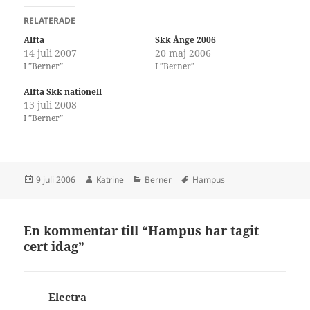
RELATERADE
Alfta
Skk Ånge 2006
14 juli 2007
20 maj 2006
I ”Berner”
I ”Berner”
Alfta Skk nationell
13 juli 2008
I ”Berner”
Postat
Författare
Kategorier
Taggar
9 juli 2006
Katrine
Berner
Hampus
En kommentar till “Hampus har tagit
cert idag”
Electra
skriver: