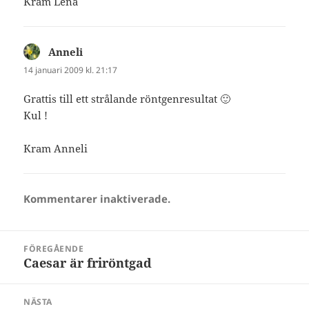
Kram Lena
Anneli
skriver:
14 januari 2009 kl. 21:17
Grattis till ett strålande röntgenresultat 🙂
Kul !
Kram Anneli
Kommentarer inaktiverade.
Inläggsnavigering
FÖREGÅENDE
Caesar är friröntgad
Föregående
inlägg:
NÄSTA