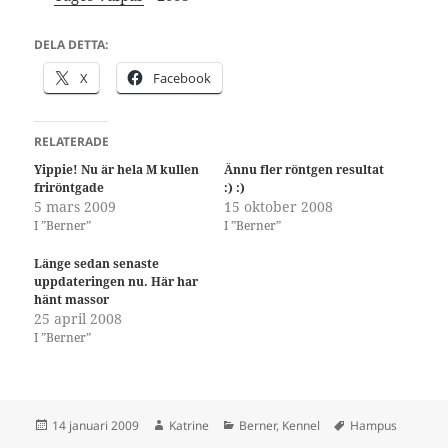
DELA DETTA:
X
Facebook
RELATERADE
Yippie! Nu är hela M kullen
Ännu fler röntgen resultat
friröntgade
:) :)
5 mars 2009
15 oktober 2008
I ”Berner”
I ”Berner”
Länge sedan senaste
uppdateringen nu. Här har
hänt massor
25 april 2008
I ”Berner”
Postat
Författare
Kategorier
Taggar
14 januari 2009
Katrine
Berner
,
Kennel
Hampus