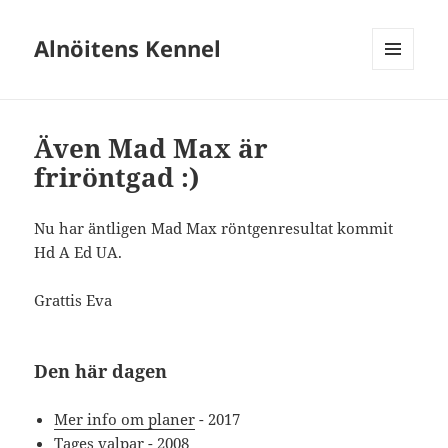
Alnöitens Kennel
MENY
OCH
WIDGETS
Även Mad Max är
friröntgad :)
Nu har äntligen Mad Max röntgenresultat kommit
Hd A Ed UA.
Grattis Eva
Den här dagen
Mer info om planer
- 2017
Tages valpar
- 2008