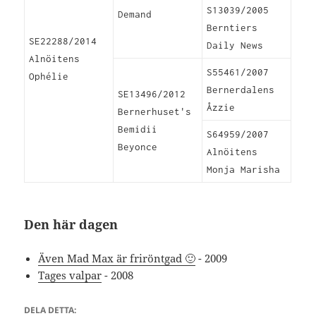
S13039/2005
Demand
Berntiers
SE22288/2014
Daily News
Alnöitens
S55461/2007
Ophélie
Bernerdalens
SE13496/2012
Åzzie
Bernerhuset's
Bemidii
S64959/2007
Beyonce
Alnöitens
Monja Marisha
Den här dagen
Även Mad Max är friröntgad 🙂
- 2009
Tages valpar
- 2008
DELA DETTA: