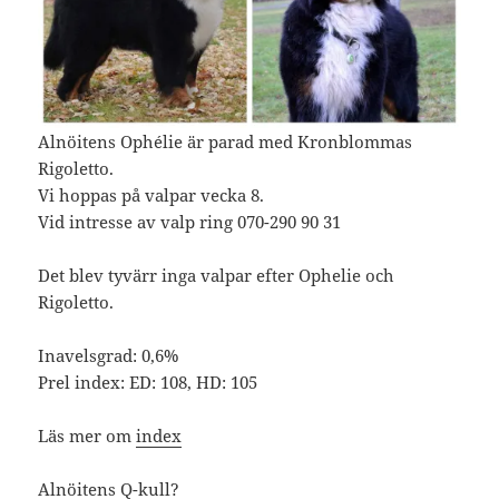
Alnöitens Ophélie är parad med Kronblommas
Rigoletto.
Vi hoppas på valpar vecka 8.
Vid intresse av valp ring 070-290 90 31
Det blev tyvärr inga valpar efter Ophelie och
Rigoletto.
Inavelsgrad: 0,6%
Prel index: ED: 108, HD: 105
Läs mer om
index
Alnöitens Q-kull?