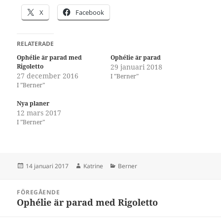
X
Facebook
RELATERADE
Ophélie är parad med
Ophélie är parad
Rigoletto
29 januari 2018
27 december 2016
I ”Berner”
I ”Berner”
Nya planer
12 mars 2017
I ”Berner”
Postat
Författare
Kategorier
14 januari 2017
Katrine
Berner
Inläggsnavigering
FÖREGÅENDE
Ophélie är parad med Rigoletto
Föregående
inlägg: