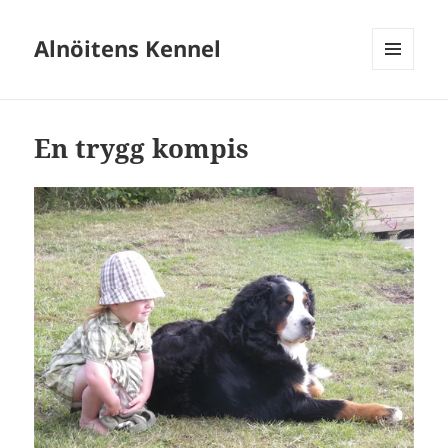
Alnöitens Kennel
MENY
OCH
WIDGETS
En trygg kompis