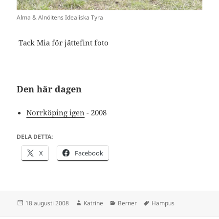
Alma & Alnöitens Idealiska Tyra
Tack Mia för jättefint foto
Den här dagen
Norrköping igen
- 2008
DELA DETTA:
X
Facebook
Postat
Författare
Kategorier
Taggar
18 augusti 2008
Katrine
Berner
Hampus