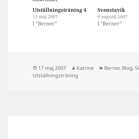
Utställningsträning 4
Svenstavik
13 maj 2007
9 augusti 2007
I ”Berner”
I ”Berner”
Postat
Författare
Kategorier
17 maj 2007
Katrine
Berner
,
Blog
,
S
Utställningsträning