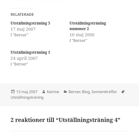
RELATERADE
Utställningsträning 5
Utställningsträning
17 maj 2007
nummer 2
10 maj 2006
I ”Berner”
I ”Berner”
Utställningsträning 1
24 april 2007
I ”Berner”
Postat
Författare
Kategorier
Taggar
13 maj 2007
Katrine
Berner
,
Blog
,
Sennentträffar
Utställningsträning
2 reaktioner till “Utställningsträning 4”