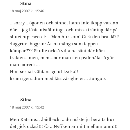
Stina
skriver:
18 maj 2007 kl. 15:46
…sorry… ögonen och sinnet hann inte ikapp varann
där… jag läste utställning…och missa träning där på
slutet :up: :secret: …Men hur som! Gick den bra då??
:biggrin: :biggrin: Är ni många som tappert
kämpar??? Skulle också vilja ha sånt där här i
trakten…men, men…bor man i en pyttehåla så gör
man :bored: …
Hon ser iaf väldans go ut Lycka!!
kram igen…hon med lässvårigheter… :tongue:
Stina
skriver:
18 maj 2007 kl. 15:42
Men Katrine… :laidback: …du måste ju berätta hur
det gick också!!! 😉 …Nyfiken är mitt mellannamn!!!