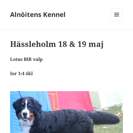
Alnöitens Kennel
MENY
OCH
WIDGETS
Hässleholm 18 & 19 maj
Lotus BIR valp
Ior 1:4 ökl