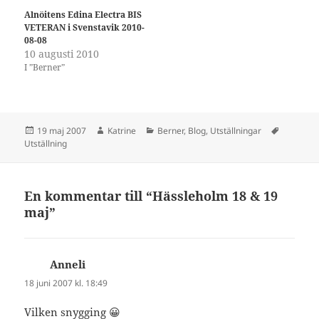
Alnöitens Edina Electra BIS
VETERAN i Svenstavik 2010-
08-08
10 augusti 2010
I ”Berner”
Postat
Författare
Kategorier
Taggar
19 maj 2007
Katrine
Berner
,
Blog
,
Utställningar
Utställning
En kommentar till “Hässleholm 18 & 19
maj”
Anneli
skriver:
18 juni 2007 kl. 18:49
Vilken snygging 😀