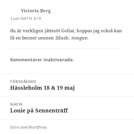
Victoria Berg
skriver:
3 juni 2007 kl. 8:19
du är verkligen jättesöt Goliat, hoppas jag också kan
få en berner sennen :blush: :tongue:
Kommentarer inaktiverade.
Inläggsnavigering
FÖREGÅENDE
Hässleholm 18 & 19 maj
Föregående
inlägg:
NÄSTA
Louie på Sennenträff
Nästa
inlägg:
Drivs med WordPress