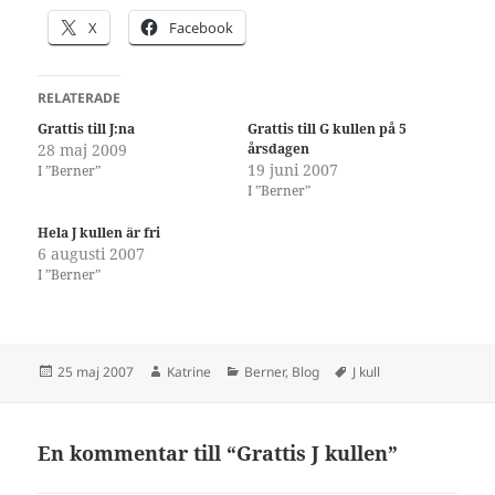
X
Facebook
RELATERADE
Grattis till J:na
Grattis till G kullen på 5
28 maj 2009
årsdagen
19 juni 2007
I ”Berner”
I ”Berner”
Hela J kullen är fri
6 augusti 2007
I ”Berner”
Postat
Författare
Kategorier
Taggar
25 maj 2007
Katrine
Berner
,
Blog
J kull
En kommentar till “Grattis J kullen”