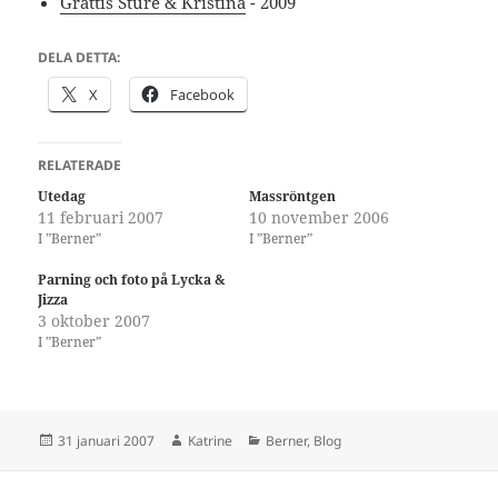
Grattis Sture & Kristina
- 2009
DELA DETTA:
X
Facebook
RELATERADE
Utedag
Massröntgen
11 februari 2007
10 november 2006
I ”Berner”
I ”Berner”
Parning och foto på Lycka &
Jizza
3 oktober 2007
I ”Berner”
Postat
Författare
Kategorier
31 januari 2007
Katrine
Berner
,
Blog