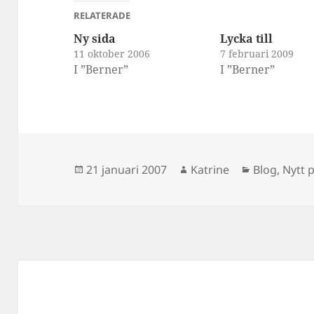
RELATERADE
Ny sida
Lycka till
11 oktober 2006
7 februari 2009
I ”Berner”
I ”Berner”
Postat
Författare
Kategorier
21 januari 2007
Katrine
Blog
,
Nytt 