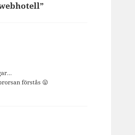
 webhotell”
ngar…
brorsan förstås 😛