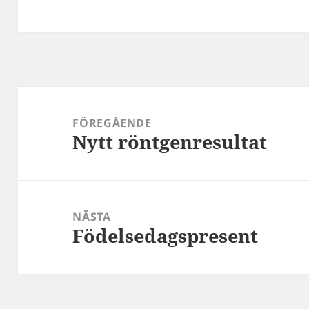
Inläggsnavigering
FÖREGÅENDE
Nytt röntgenresultat
Föregående
inlägg:
NÄSTA
Födelsedagspresent
Nästa
inlägg: