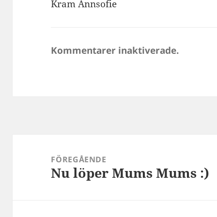
Kram Annsofie
Kommentarer inaktiverade.
Inläggsnavigering
FÖREGÅENDE
Nu löper Mums Mums :)
Föregående
inlägg: