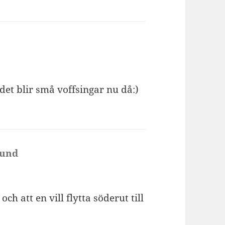
det blir små voffsingar nu då:)
lund
skriver:
 att en vill flytta söderut till