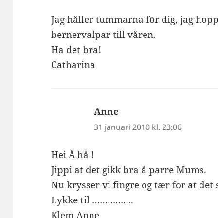
Jag håller tummarna för dig, jag hoppa
bernervalpar till våren.
Ha det bra!
Catharina
Anne
skriver:
31 januari 2010 kl. 23:06
Hei Å hå !
Jippi at det gikk bra å parre Mums.
Nu krysser vi fingre og tær for at det 
Lykke til …………….
Klem Anne