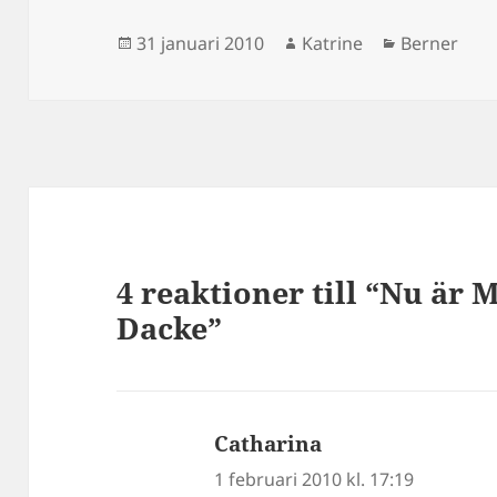
Postat
Författare
Kategorier
31 januari 2010
Katrine
Berner
4 reaktioner till “Nu ä
Dacke”
Catharina
skriver:
1 februari 2010 kl. 17:19