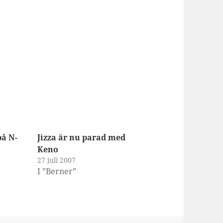
på N-
Jizza är nu parad med
Keno
27 juli 2007
I ”Berner”