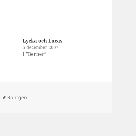
Lycka och Lucas
5 december 2007
I ”Berner”
ier
Taggar
Röntgen