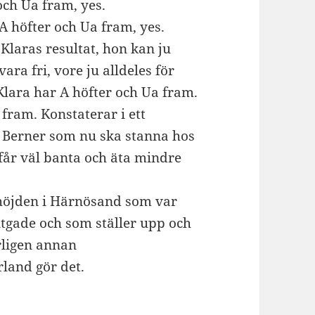
och Ua fram, yes.
A höfter och Ua fram, yes.
Klaras resultat, hon kan ju
vara fri, vore ju alldeles för
 Klara har A höfter och Ua fram.
fram. Konstaterar i ett
a Berner som nu ska stanna hos
 får väl banta och äta mindre
thöjden i Härnösand som var
ntgade och som ställer upp och
rligen annan
land gör det.