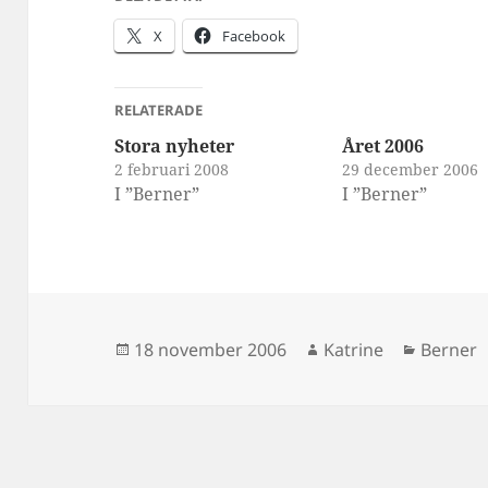
X
Facebook
RELATERADE
Stora nyheter
Året 2006
2 februari 2008
29 december 2006
I ”Berner”
I ”Berner”
Postat
Författare
Kategor
18 november 2006
Katrine
Berner