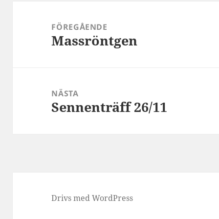
Inläggsnavigering
FÖREGÅENDE
Massröntgen
Föregående
inlägg:
NÄSTA
Sennenträff 26/11
Nästa
inlägg:
Drivs med WordPress