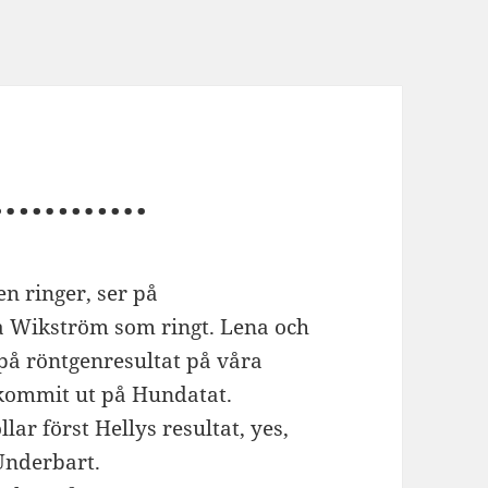
es………….
n ringer, ser på
a Wikström som ringt. Lena och
 på röntgenresultat på våra
n kommit ut på Hundatat.
ar först Hellys resultat, yes,
 Underbart.