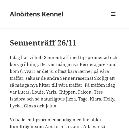
Alnöitens Kennel
MENY
OCH
WIDGETS
Sennenträff 26/11
I dag har vi haft Sennenträff med tipspromenad och
korvgrillning. Det var många nya Bernerägare som
kom (Tyvärr är det ju oftast bara Berner på våra
träffar, saknar de andra Sennenraserna) Skojigt att
så många nya hittar till våra träffar. På träffen idag
var Lucas, Louie, Yaris, Chippen, Falcon, Tess
Isadora och så naturligtvis Jizza, Tage, Klara, Helly,
Lycka, Ginza och Jalna
Vi hade en tipspromenad idag med lite olika
hundfrågor som Aina och co vann. Alla var så