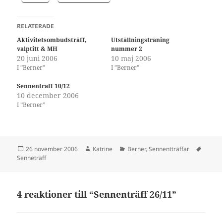
RELATERADE
Aktivitetsombudsträff,
Utställningsträning
valptitt & MH
nummer 2
20 juni 2006
10 maj 2006
I ”Berner”
I ”Berner”
Sennenträff 10/12
10 december 2006
I ”Berner”
Postat
Författare
Kategorier
Tagga
26 november 2006
Katrine
Berner
,
Sennentträffar
Senneträff
4 reaktioner till “Sennenträff 26/11”