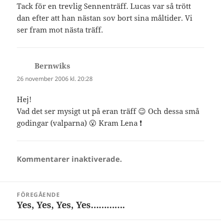
Tack för en trevlig Sennenträff. Lucas var så trött
dan efter att han nästan sov bort sina måltider. Vi
ser fram mot nästa träff.
Bernwiks
skriver:
26 november 2006 kl. 20:28
Hej!
Vad det ser mysigt ut på eran träff 😉 Och dessa små
godingar (valparna) 😮 Kram Lena ❗
Kommentarer inaktiverade.
Inläggsnavigering
FÖREGÅENDE
Yes, Yes, Yes, Yes………….
Föregående
inlägg: