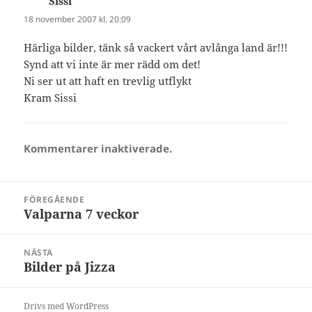
Sissi
skriver:
18 november 2007 kl. 20:09
Härliga bilder, tänk så vackert vårt avlånga land är!!!
Synd att vi inte är mer rädd om det!
Ni ser ut att haft en trevlig utflykt
Kram Sissi
Kommentarer inaktiverade.
Inläggsnavigering
FÖREGÅENDE
Valparna 7 veckor
Föregående
inlägg:
NÄSTA
Bilder på Jizza
Nästa
inlägg:
Drivs med WordPress