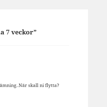
na 7 veckor”
ämning..När skall ni flytta?