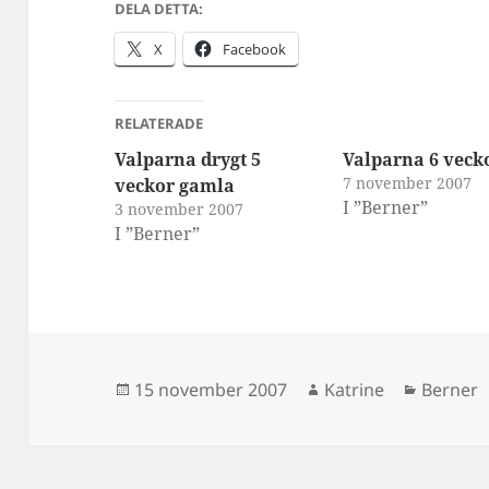
DELA DETTA:
X
Facebook
RELATERADE
Valparna drygt 5
Valparna 6 veck
7 november 2007
veckor gamla
I ”Berner”
3 november 2007
I ”Berner”
Postat
Författare
Kategor
15 november 2007
Katrine
Berner