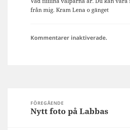
Vad fiiiiina valparna är. Du kan vara 
från mig. Kram Lena o gänget
Kommentarer inaktiverade.
Inläggsnavigering
FÖREGÅENDE
Nytt foto på Labbas
Föregående
inlägg: