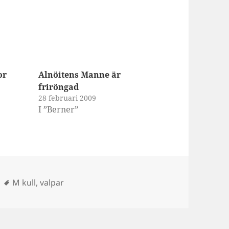
or
Alnöitens Manne är
friröngad
28 februari 2009
I ”Berner”
ier
Taggar
M kull
,
valpar