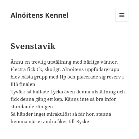
Alnöitens Kennel
MENY
OCH
WIDGETS
Svenstavik
Ännu en trevlig utställning med härliga vänner.
Electra fick Ck, skojigt. Alnöitens uppfödargrupp
blev bästa grupp med Hp och placerade sig reserv i
BIS finalen
Tyvärr så haltade Lycka även denna utställning och
fick denna gång ett kep. Känns inte så bra inför
stundande röntgen.
Så händer inget mirakulöst så får hon stanna
hemma när vi andra åker till Byske