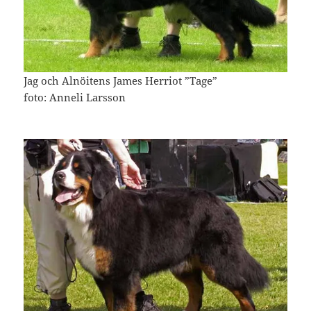
Jag och Alnöitens James Herriot ”Tage”
foto: Anneli Larsson