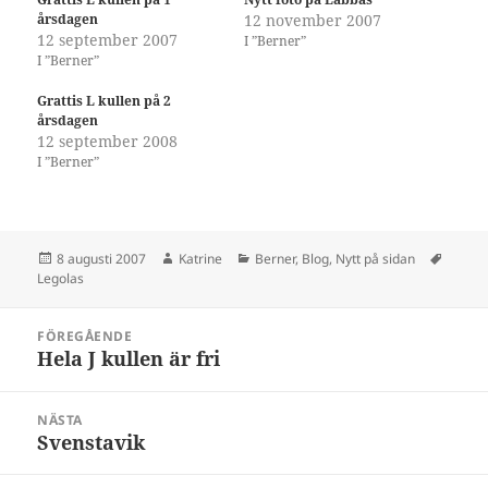
årsdagen
12 november 2007
12 september 2007
I ”Berner”
I ”Berner”
Grattis L kullen på 2
årsdagen
12 september 2008
I ”Berner”
Postat
Författare
Kategorier
Tagga
8 augusti 2007
Katrine
Berner
,
Blog
,
Nytt på sidan
Legolas
Inläggsnavigering
FÖREGÅENDE
Hela J kullen är fri
Föregående
inlägg:
NÄSTA
Svenstavik
Nästa
inlägg: