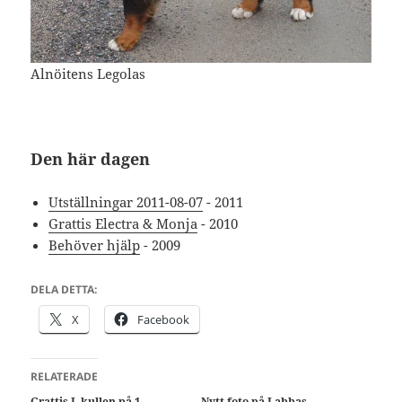
Alnöitens Legolas
Den här dagen
Utställningar 2011-08-07
- 2011
Grattis Electra & Monja
- 2010
Behöver hjälp
- 2009
DELA DETTA:
X
Facebook
RELATERADE
Grattis L kullen på 1
Nytt foto på Labbas