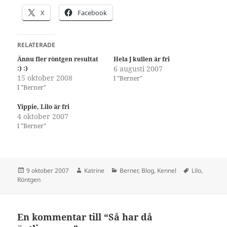
X
Facebook
RELATERADE
Ännu fler röntgen resultat
Hela J kullen är fri
:) :)
6 augusti 2007
15 oktober 2008
I ”Berner”
I ”Berner”
Yippie, Lilo är fri
4 oktober 2007
I ”Berner”
Postat
Författare
Kategorier
Taggar
9 oktober 2007
Katrine
Berner
,
Blog
,
Kennel
Lilo
,
Röntgen
En kommentar till “Så har då