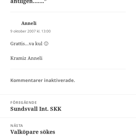
äntligen…….”
Anneli
skriver:
9 oktober 2007 kl. 13:00
Grattis…va kul 🙂
Kramiz Anneli
Kommentarer inaktiverade.
Inläggsnavigering
FÖREGÅENDE
Sundsvall Int. SKK
Föregående
inlägg:
NÄSTA
Valköpare sökes
Nästa