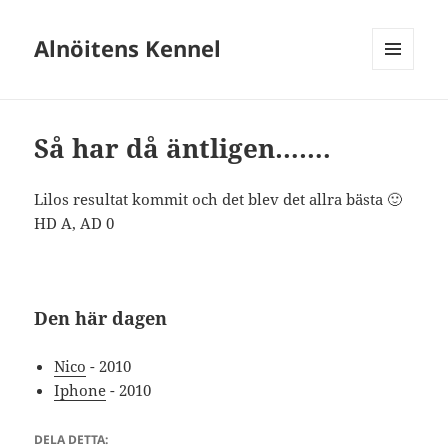
Alnöitens Kennel
MENY
OCH
WIDGETS
Så har då äntligen…….
Lilos resultat kommit och det blev det allra bästa 🙂
HD A, AD 0
Den här dagen
Nico
- 2010
Iphone
- 2010
DELA DETTA: