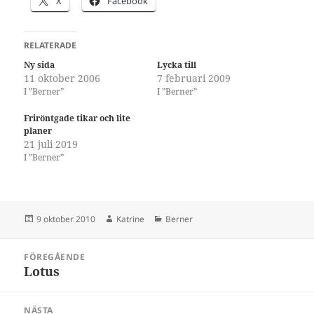
X
Facebook
RELATERADE
Ny sida
Lycka till
11 oktober 2006
7 februari 2009
I ”Berner”
I ”Berner”
Friröntgade tikar och lite
planer
21 juli 2019
I ”Berner”
Postat
Författare
Kategorier
9 oktober 2010
Katrine
Berner
Inläggsnavigering
FÖREGÅENDE
Lotus
Föregående
inlägg:
NÄSTA