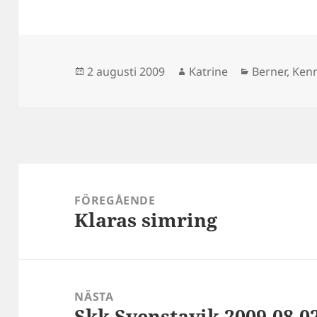
Postat
Författare
Kategorier
2 augusti 2009
Katrine
Berner
,
Ken
Inläggsnavigering
FÖREGÅENDE
Klaras simring
Föregående
inlägg:
NÄSTA
Skk Svenstavik 2009-08-0
Nästa