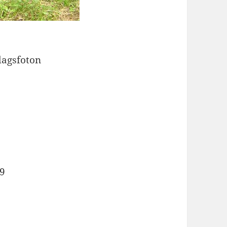
dagsfoton
09