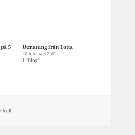
 på 5
Utmaning från Lotta
28 februari 2009
I ”Blog”
Taggar
H kull