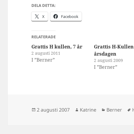
DELA DETTA:
X
Facebook
RELATERADE
Grattis H kullen, 7 år
Grattis H-Kullen
2 augusti 2011
årsdagen
I ”Berner”
2 augusti 2009
I ”Berner”
Postat
Författare
Kategorier
2 augusti 2007
Katrine
Berner