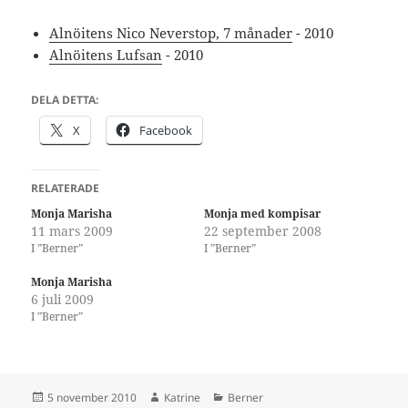
Alnöitens Nico Neverstop, 7 månader
- 2010
Alnöitens Lufsan
- 2010
DELA DETTA:
X
Facebook
RELATERADE
Monja Marisha
Monja med kompisar
11 mars 2009
22 september 2008
I ”Berner”
I ”Berner”
Monja Marisha
6 juli 2009
I ”Berner”
Postat
Författare
Kategorier
5 november 2010
Katrine
Berner