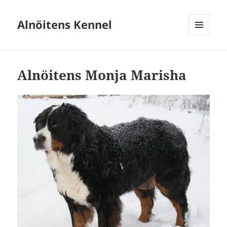
Alnöitens Kennel
MENY
OCH
WIDGETS
Alnöitens Monja Marisha