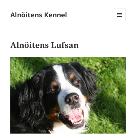
Alnöitens Kennel
MENY
OCH
WIDGETS
Alnöitens Lufsan