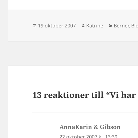
Postat
Författare
Kategorie
19 oktober 2007
Katrine
Berner
,
Bl
13 reaktioner till “Vi ha
AnnaKarin & Gibson
skrive
22 oktober 2007 kl. 13:39