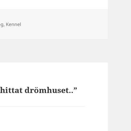
r
og
,
Kennel
r hittat drömhuset..”
r: