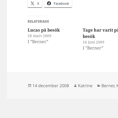
X
Facebook
RELATERADE
Lucas på besök
Tage har varit p
28 mars 2009
besök
I ”Berner”
16 juni 2009
I ”Berner”
Postat
Författare
Kategor
14 december 2008
Katrine
Berner
,