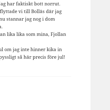
g har faktiskt bott norrut.
yttade vi till Bolläs där jag
 nu stannar jag nog i dom
a.
an lika lika som mina, Fjollan
ul om jag inte hinner kika in
yssligt så här precis före jul!