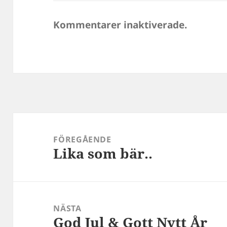
Kommentarer inaktiverade.
Inläggsnavigering
FÖREGÅENDE
Lika som bär..
Föregående
inlägg:
NÄSTA
God Jul & Gott Nytt År
Nästa