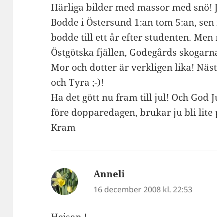
Härliga bilder med massor med snö! Ja
Bodde i Östersund 1:an tom 5:an, sen fl
bodde till ett år efter studenten. Men
Östgötska fjällen, Godegårds skogarn
Mor och dotter är verkligen lika! Näst
och Tyra ;-)!
Ha det gött nu fram till jul! Och God J
före dopparedagen, brukar ju bli lite p
Kram
Anneli
skriver:
16 december 2008 kl. 22:53
Hejsan !