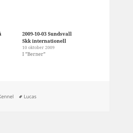
å
2009-10-03 Sundsvall
Skk internationell
10 oktober 2009
I ”Berner”
ier
Taggar
Kennel
Lucas