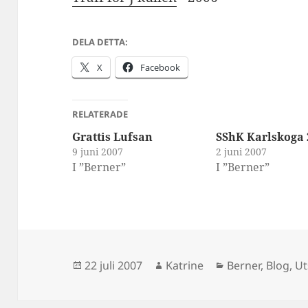
DELA DETTA:
X
Facebook
RELATERADE
Grattis Lufsan
SShK Karlskoga 
9 juni 2007
2 juni 2007
I ”Berner”
I ”Berner”
Postat
Författare
Kategorier
22 juli 2007
Katrine
Berner
,
Blog
,
Ut