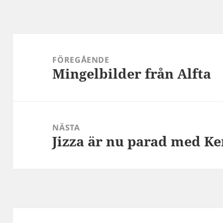
Inläggsnavigering
FÖREGÅENDE
Mingelbilder från Alfta
Föregående
inlägg:
NÄSTA
Jizza är nu parad med K
Nästa
inlägg: