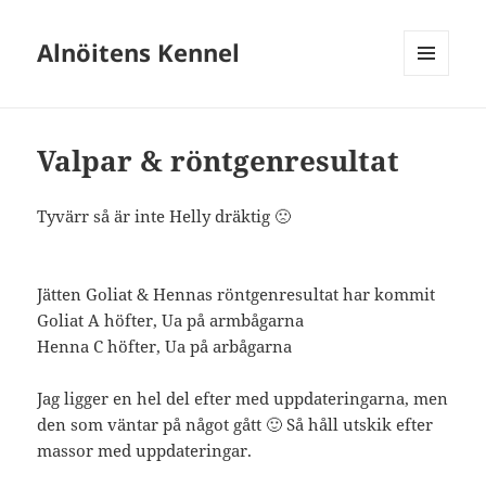
Alnöitens Kennel
MENY
OCH
WIDGETS
Valpar & röntgenresultat
Tyvärr så är inte Helly dräktig 🙁
Jätten Goliat & Hennas röntgenresultat har kommit
Goliat A höfter, Ua på armbågarna
Henna C höfter, Ua på arbågarna
Jag ligger en hel del efter med uppdateringarna, men
den som väntar på något gått 🙂 Så håll utskik efter
massor med uppdateringar.