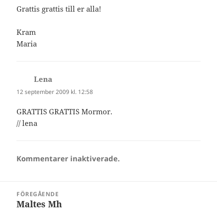
Grattis grattis till er alla!
Kram
Maria
Lena
skriver:
12 september 2009 kl. 12:58
GRATTIS GRATTIS Mormor.
// lena
Kommentarer inaktiverade.
Inläggsnavigering
FÖREGÅENDE
Maltes Mh
Föregående
inlägg: