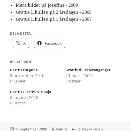
Mera bilder på Josefine
- 2009
Grattis L kullen på 2 årsdagen
- 2008
Grattis L kullen på 1 årsdagen
- 2007
DELA DETTA:
X
Facebook
RELATERADE
Grattis till Jalna
Grattis till veterangänget
9 november 2010
24 mars 2009
I ”Kennel”
I ”Berner”
Grattis Electra & Monja
8 augusti 2010
I ”Berner”
Postat
Författare
Kategorier
12 september 2009
Katrine
Berner
,
Familjen