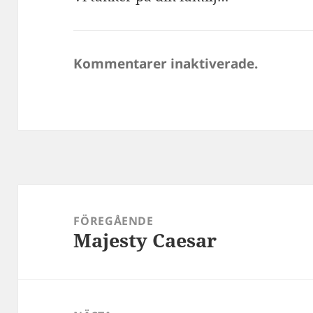
Kommentarer inaktiverade.
Inläggsnavigering
FÖREGÅENDE
Majesty Caesar
Föregående
inlägg: