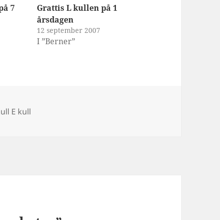
på 7
Grattis L kullen på 1
årsdagen
12 september 2007
I ”Berner”
ggar
ull E kull