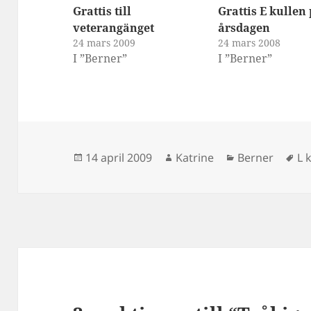
Grattis till
Grattis E kullen 
veterangänget
årsdagen
24 mars 2009
24 mars 2008
I ”Berner”
I ”Berner”
Postat
Författare
Kategorier
Ta
14 april 2009
Katrine
Berner
L k