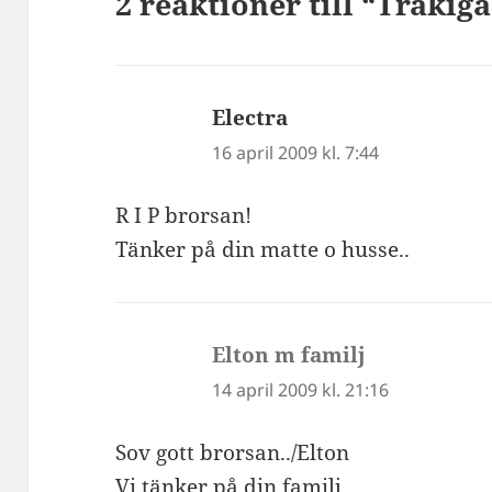
2 reaktioner till “Tråkig
Electra
skriver:
16 april 2009 kl. 7:44
R I P brorsan!
Tänker på din matte o husse..
Elton m familj
skriver:
14 april 2009 kl. 21:16
Sov gott brorsan../Elton
Vi tänker på din familj…