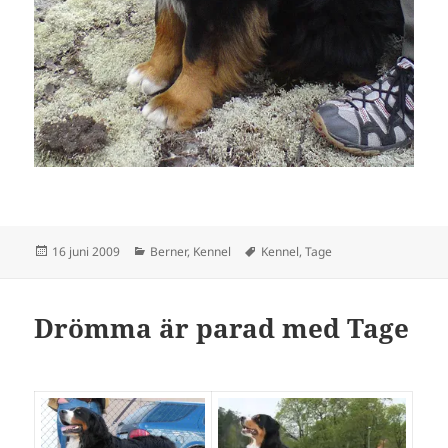
Postat
Kategorier
Taggar
16 juni 2009
Berner
,
Kennel
Kennel
,
Tage
Drömma är parad med Tage