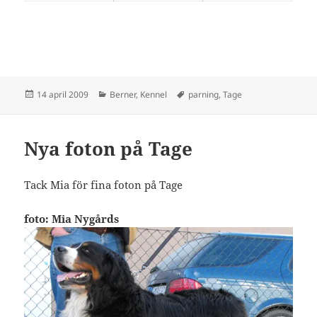
Postat
Kategorier
Taggar
14 april 2009
Berner
,
Kennel
parning
,
Tage
Nya foton på Tage
Tack Mia för fina foton på Tage
foto: Mia Nygårds