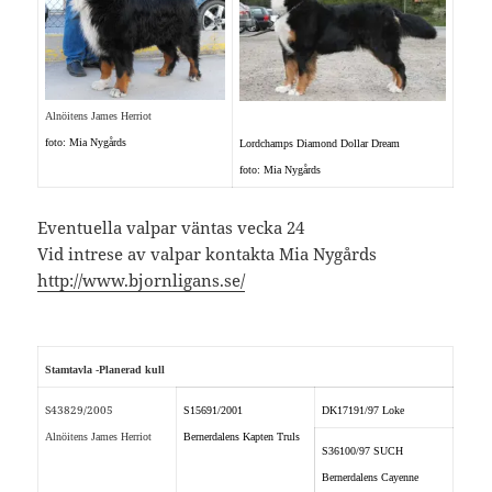
Alnöitens James Herriot
foto: Mia Nygårds
Lordchamps Diamond Dollar Dream
foto: Mia Nygårds
Eventuella valpar väntas vecka 24
Vid intrese av valpar kontakta Mia Nygårds
http://www.bjornligans.se/
Stamtavla -Planerad kull
S43829/2005
S15691/2001
DK17191/97 Loke
Alnöitens James Herriot
Bernerdalens Kapten Truls
S36100/97 SUCH
Bernerdalens Cayenne