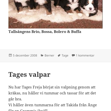
Tallsångens Brio, Bossa, Bolero & Buffa
Postat
Kategorier
Taggar
till Tages va
5 december 2008
Berner
Tage
1 kommentar
Tages valpar
Nu har Tages Freja börjat sin valpning genom att
kräkas, nu håller vi tummar och tassar för att det
går bra.
Vi håller även tummarna för att Takida från Ånge
får en Grammis ikväll