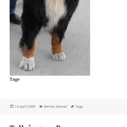
Tage
Postat
Kategorier
Taggar
14 april 2009
Berner
,
Kennel
Tage