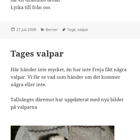
Lycka till från oss
Postat
Kategorier
Taggar
27 juli 2008
Berner
Tage
,
valpar
Tages valpar
Här händer inte mycket, än har inte Freja fått några
valpar. Vi får se vad som händer om det kommer
några eller inte.
Tallsånges däremot har uppdaterat med nya bilder
på valparna