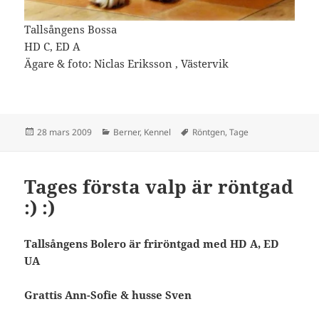
Tallsångens Bossa
HD C, ED A
Ägare & foto: Niclas Eriksson , Västervik
Postat
Kategorier
Taggar
28 mars 2009
Berner
,
Kennel
Röntgen
,
Tage
Tages första valp är röntgad
:) :)
Tallsångens Bolero är friröntgad med HD A, ED
UA
Grattis Ann-Sofie & husse Sven