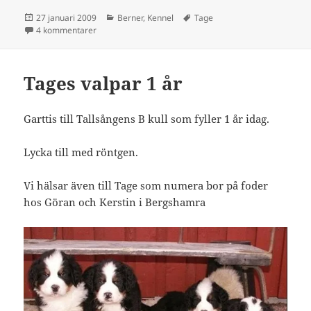
Postat
Kategorier
Taggar
27 januari 2009
Berner
,
Kennel
Tage
till Tages första valp är röntgad :) :)
4 kommentarer
Tages valpar 1 år
Garttis till Tallsångens B kull som fyller 1 år idag.
Lycka till med röntgen.
Vi hälsar även till Tage som numera bor på foder
hos Göran och Kerstin i Bergshamra