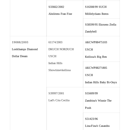
S33662/2002
S16308/99 SUCH
Alnöitens Fran Fine
Möllelyckans Iberos
S58599/95 Ekoxens Ztella
Zandybell
19088/2005
61174/2003
AKCWP88475103
Lordchamps Diamond
DKUCH NORDUCH
USCH
Dollar Dream
USCH
Keilissa’s Big Ben
Indian Hills
AKCWP88271805
Showtimevkeilissa
USCH
Indian Hills Baby Bi-Onyx
S39997/2001
S55609/99
Lad’s Cita Cecilia
Zandrina’s Winnie The
Pooh
S51423/96
Lina-Fina’s Casandra