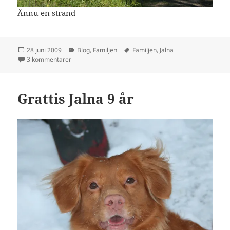
Ännu en strand
Postat
Kategorier
Taggar
28 juni 2009
Blog
,
Familjen
Familjen
,
Jalna
till Badstränder på Tynderö
3 kommentarer
Grattis Jalna 9 år