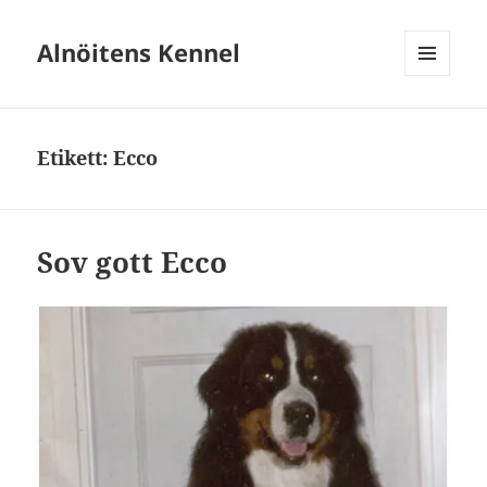
Alnöitens Kennel
MENY
OCH
WIDGETS
Etikett:
Ecco
Sov gott Ecco