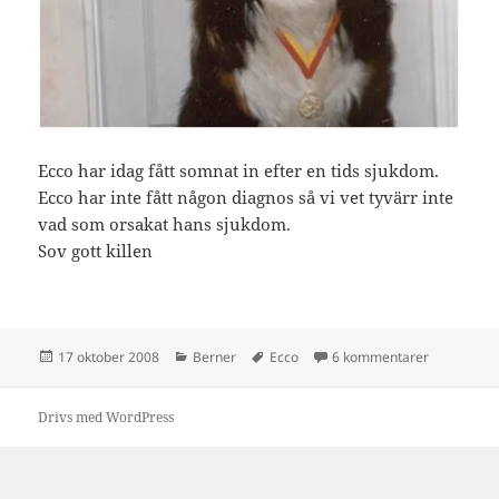
Ecco har idag fått somnat in efter en tids sjukdom.
Ecco har inte fått någon diagnos så vi vet tyvärr inte
vad som orsakat hans sjukdom.
Sov gott killen
Postat
Kategorier
Taggar
till Sov got
17 oktober 2008
Berner
Ecco
6 kommentarer
Drivs med WordPress