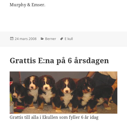
Murphy & Emser.
Postat
Kategorier
Taggar
24 mars 2008
Berner
E kull
Grattis E:na på 6 årsdagen
Grattis till alla i Ekullen som fyller 6 år idag