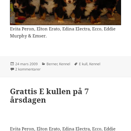
Evita Peron, Elton Erato, Edina Electra, Ecco, Eddie
Murphy & Emser.
Postat
Kategorier
Taggar
24 mars 2009
Berner
,
Kennel
E kull
,
Kennel
till Grattis till veterangänget
2 kommentarer
Grattis E kullen på 7
årsdagen
Evita Peron, Elton Erato, Edina Electra, Ecco, Eddie