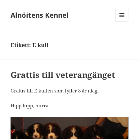
Alnöitens Kennel
MENY
OCH
WIDGETS
Etikett:
E kull
Grattis till veterangänget
Grattis till E-kullen som fyller 8 år idag.
Hipp hipp, hurra