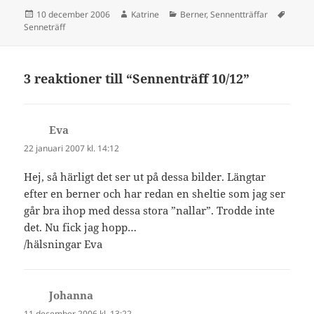
Postat
Författare
Kategorier
Tagga
10 december 2006
Katrine
Berner
,
Sennentträffar
Senneträff
3 reaktioner till “Sennenträff 10/12”
Eva
skriver:
22 januari 2007 kl. 14:12
Hej, så härligt det ser ut på dessa bilder. Längtar
efter en berner och har redan en sheltie som jag ser
går bra ihop med dessa stora ”nallar”. Trodde inte
det. Nu fick jag hopp…
/hälsningar Eva
Johanna
skriver:
11 december 2006 kl. 13:22