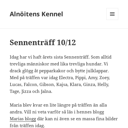
Alnöitens Kennel
MENY
OCH
WIDGETS
Sennenträff 10/12
Idag har vi haft årets sista Sennenträff. Som alltid
trevliga människor med lika trevliga hundar. Vi
drack glögg åt pepparkakor och bytte julklappar.
Med på träffen var idag Electra, Pippi, Amy, Zoey,
Lucas, Falcon, Gibson, Kajsa, Klara, Ginza, Helly,
Tage, Jizza och Jalna.
Maria blev kvar en lite längre på träffen än alla
andra. Vill ni veta varför så läs i hennes blogg
Marias blogg
där kan ni även se en massa fina bilder
från träffen idag.