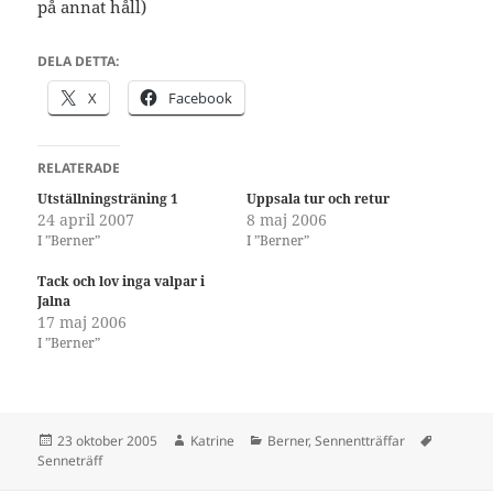
på annat håll)
DELA DETTA:
X
Facebook
RELATERADE
Utställningsträning 1
Uppsala tur och retur
24 april 2007
8 maj 2006
I ”Berner”
I ”Berner”
Tack och lov inga valpar i
Jalna
17 maj 2006
I ”Berner”
Postat
Författare
Kategorier
Taggar
23 oktober 2005
Katrine
Berner
,
Sennentträffar
Senneträff