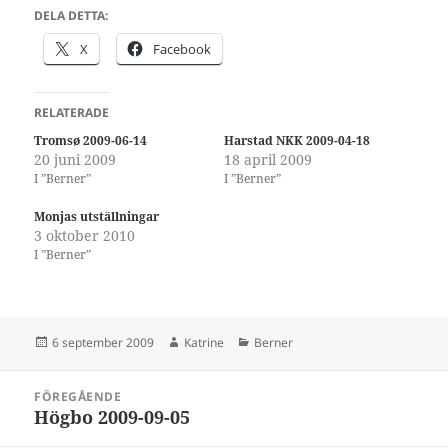
DELA DETTA:
X
Facebook
RELATERADE
Tromsø 2009-06-14
Harstad NKK 2009-04-18
20 juni 2009
18 april 2009
I ”Berner”
I ”Berner”
Monjas utställningar
3 oktober 2010
I ”Berner”
Postat
Författare
Kategorier
6 september 2009
Katrine
Berner
Inläggsnavigering
FÖREGÅENDE
Högbo 2009-09-05
Föregående
inlägg: