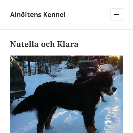
Alnöitens Kennel
MENY
OCH
WIDGETS
Nutella och Klara