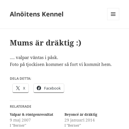
Alnöitens Kennel
MENY
OCH
WIDGETS
Mums är dräktig :)
…. valpar väntas i påsk.
Foto på tjockisen kommer så fort vi kommit hem.
DELA DETTA:
X
Facebook
RELATERADE
Valpar & röntgenresultat
Beyoncé är dräktig
9 maj 2007
29 januari 2014
I ”Berner”
I ”Berner”