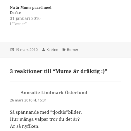
Nu är Mums parad med
Dacke
31 januari 2010
I ”Berner”
Postat
Författare
Kategorier
19 mars 2010
Katrine
Berner
3 reaktioner till “Mums är dräktig :)”
Annsofie Lindmark Österlund
skriver:
26 mars 2010 kl. 16:31
Så spännande med ”tjockis”bilder.
Hur många valpar tror du det är?
Är så nyfiken.