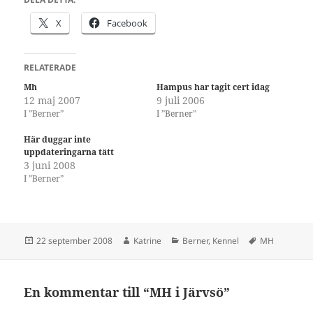
X
Facebook
RELATERADE
Mh
Hampus har tagit cert idag
12 maj 2007
9 juli 2006
I ”Berner”
I ”Berner”
Här duggar inte
uppdateringarna tätt
3 juni 2008
I ”Berner”
Postat
Författare
Kategorier
Taggar
22 september 2008
Katrine
Berner
,
Kennel
MH
En kommentar till “MH i Järvsö”