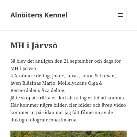
Alnöitens Kennel
MENY
OCH
WIDGETS
MH i Järvsö
Så blev det äntligen den 21 september och dags för
MH i Järvsö
4 Alnöitare deltog, Joker, Lucas, Louie & Lufsan,
även Bläzinas Mario, Möllelyckans Olga &
Bernerdalens Åza deltog.
Jätte skoj att träffa er, kul att ni tog er tid att komma.
Här kommer några bilder, fler bilder och även video
kommer ut på sidan när jag fått filmerna av de
duktiga fotograferna/filmarna