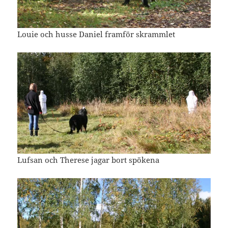
Louie och husse Daniel framför skrammlet
Lufsan och Therese jagar bort spökena