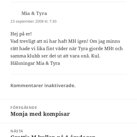
Mia & Tyra
skriver:
23 september 2008 kl. 7:30
Hej på er!
Vad trevligt att ni har haft MH igen! Om jag minns
rätt hade vi lika fint väder när Tyra gjorde MHt och
samma klubb ser det ut att vara oxå. Kul.
Hälsningar Mia & Tyra
Kommentarer inaktiverade.
Inläggsnavigering
FÖREGÅENDE
Monja med kompisar
Föregående
inlägg:
NÄSTA