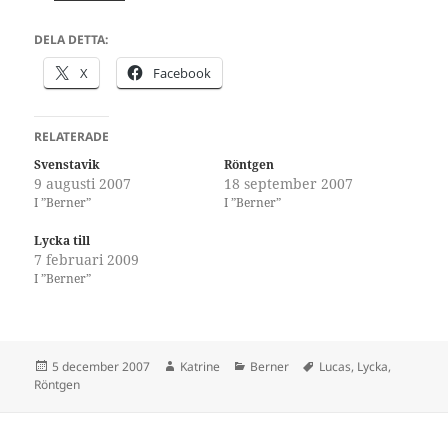
DELA DETTA:
X
Facebook
RELATERADE
Svenstavik
Röntgen
9 augusti 2007
18 september 2007
I ”Berner”
I ”Berner”
Lycka till
7 februari 2009
I ”Berner”
Postat
Författare
Kategorier
Taggar
5 december 2007
Katrine
Berner
Lucas
,
Lycka
,
Röntgen