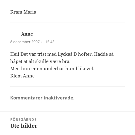
Kram Maria
Anne
skriver:
8 december 2007 kl. 15:43
Hei! Det var trist med Lycka`s D hofter. Hadde så
håpet at alt skulle være bra.
Men hun er en underbar hund likevel.
Klem Anne
Kommentarer inaktiverade.
Inläggsnavigering
FÖREGÅENDE
Ute bilder
Föregående
inlägg: