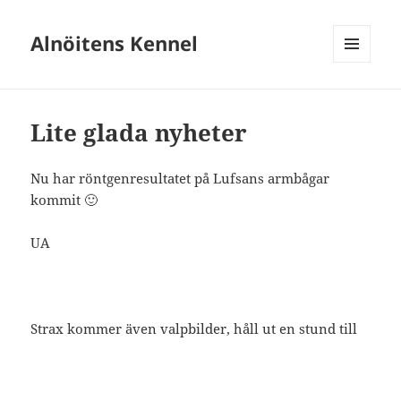
Alnöitens Kennel
MENY
OCH
WIDGETS
Lite glada nyheter
Nu har röntgenresultatet på Lufsans armbågar
kommit 🙂
UA
Strax kommer även valpbilder, håll ut en stund till