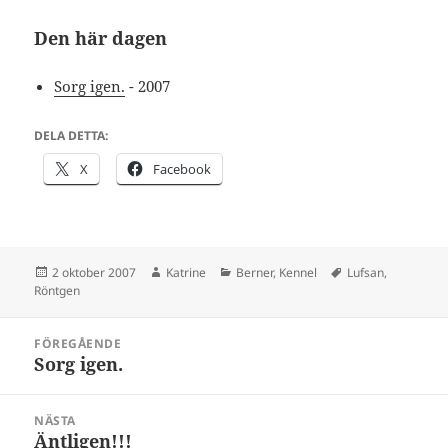
Den här dagen
Sorg igen.
- 2007
DELA DETTA:
X
Facebook
Postat
Författare
Kategorier
Taggar
2 oktober 2007
Katrine
Berner
,
Kennel
Lufsan
,
Röntgen
Inläggsnavigering
FÖREGÅENDE
Sorg igen.
Föregående
inlägg:
NÄSTA
Äntligen!!!
Nästa