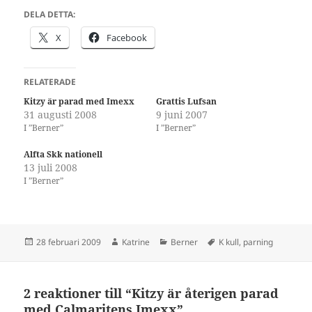
DELA DETTA:
X
Facebook
RELATERADE
Kitzy är parad med Imexx
Grattis Lufsan
31 augusti 2008
9 juni 2007
I ”Berner”
I ”Berner”
Alfta Skk nationell
13 juli 2008
I ”Berner”
Postat
Författare
Kategorier
Taggar
28 februari 2009
Katrine
Berner
K kull
,
parning
2 reaktioner till “Kitzy är återigen parad
med Calmaritens Imexx”