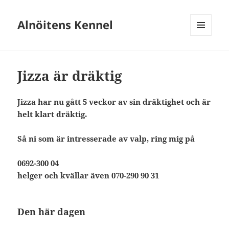
Alnöitens Kennel
MENY
OCH
WIDGETS
Jizza är dräktig
Jizza har nu gått 5 veckor av sin dräktighet och är
helt klart dräktig.
Så ni som är intresserade av valp, ring mig på
0692-300 04
helger och kvällar även 070-290 90 31
Den här dagen