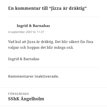
En kommentar till “Jizza är dräktig”
Ingrid & Barnabas
skriver:
4 september 2007 kl. 11:27
Vad kul att Jizza är dräktig. Det blir säkert fin fina
valpar och hoppas det blir många oxå.
Ingrid & Barnabas
Kommentarer inaktiverade.
Inläggsnavigering
FÖREGÅENDE
SShK Ängelholm
Föregående
inlägg: