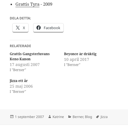
Grattis Tyra
- 2009
DELA DETTA:
X
Facebook
RELATERADE
Grattis Gangsterluvans
Beyonce är dräktig
Keno Kanon
10 april 2017
17 augusti 2007
I ”Berner”
I ”Berner”
Jizza ett år
25 maj 2006
I ”Berner”
Postat
Författare
Kategorier
Taggar
1 september 2007
Katrine
Berner
,
Blog
Jizza