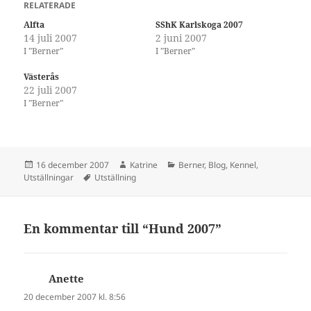
RELATERADE
Alfta
SShK Karlskoga 2007
14 juli 2007
2 juni 2007
I ”Berner”
I ”Berner”
Västerås
22 juli 2007
I ”Berner”
Postat
Författare
Kategorier
16 december 2007
Katrine
Berner
,
Blog
,
Kennel
,
Taggar
Utställningar
Utställning
En kommentar till “Hund 2007”
Anette
skriver:
20 december 2007 kl. 8:56