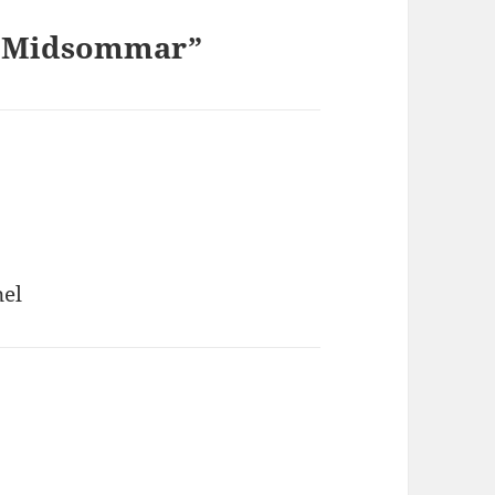
d Midsommar”
nel