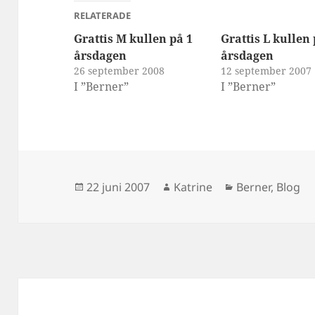
RELATERADE
Grattis M kullen på 1
Grattis L kullen 
årsdagen
årsdagen
26 september 2008
12 september 2007
I ”Berner”
I ”Berner”
Postat
Författare
Kategorier
22 juni 2007
Katrine
Berner
,
Blog