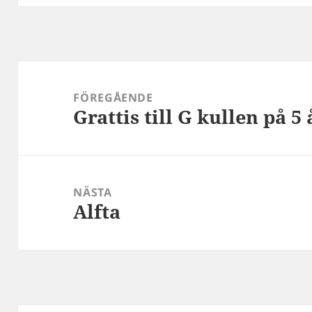
Inläggsnavigering
FÖREGÅENDE
Grattis till G kullen på 5
Föregående
inlägg:
NÄSTA
Alfta
Nästa
inlägg: