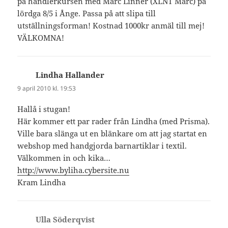
på handlerkursen med Marc Linnér (XLNT Marc) på
lördga 8/5 i Ånge. Passa på att slipa till
utställningsforman! Kostnad 1000kr anmäl till mej!
VÄLKOMNA!
Lindha Hallander
skriver:
9 april 2010 kl. 19:53
Hallå i stugan!
Här kommer ett par rader från Lindha (med Prisma).
Ville bara slänga ut en blänkare om att jag startat en
webshop med handgjorda barnartiklar i textil.
Välkommen in och kika…
http://www.byliha.cybersite.nu
Kram Lindha
Ulla Söderqvist
skriver: