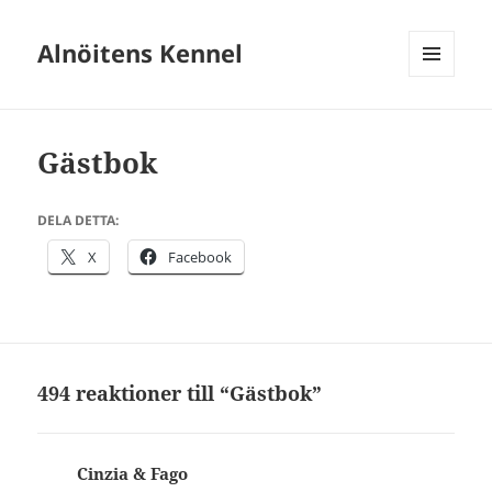
Alnöitens Kennel
MENY
OCH
WIDGETS
Gästbok
DELA DETTA:
X
Facebook
494 reaktioner till “Gästbok”
Cinzia & Fago
skriver: