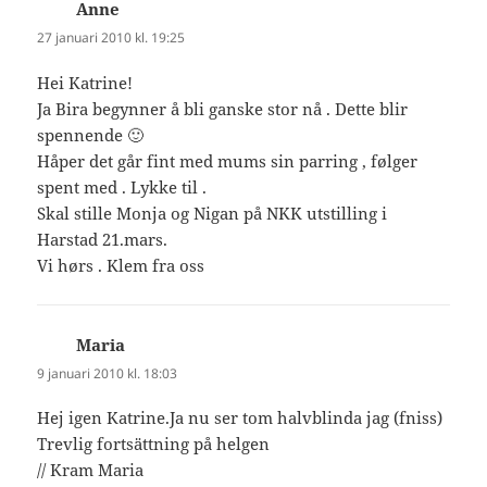
Anne
skriver:
27 januari 2010 kl. 19:25
Hei Katrine!
Ja Bira begynner å bli ganske stor nå . Dette blir
spennende 🙂
Håper det går fint med mums sin parring , følger
spent med . Lykke til .
Skal stille Monja og Nigan på NKK utstilling i
Harstad 21.mars.
Vi hørs . Klem fra oss
Maria
skriver:
9 januari 2010 kl. 18:03
Hej igen Katrine.Ja nu ser tom halvblinda jag (fniss)
Trevlig fortsättning på helgen
// Kram Maria