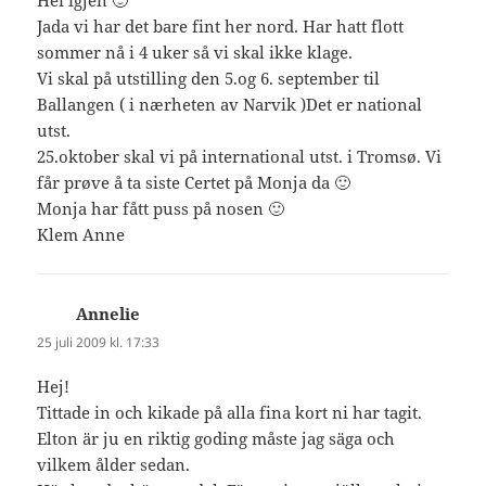
Hei igjen 🙂
Jada vi har det bare fint her nord. Har hatt flott
sommer nå i 4 uker så vi skal ikke klage.
Vi skal på utstilling den 5.og 6. september til
Ballangen ( i nærheten av Narvik )Det er national
utst.
25.oktober skal vi på international utst. i Tromsø. Vi
får prøve å ta siste Certet på Monja da 🙂
Monja har fått puss på nosen 🙂
Klem Anne
Annelie
skriver:
25 juli 2009 kl. 17:33
Hej!
Tittade in och kikade på alla fina kort ni har tagit.
Elton är ju en riktig goding måste jag säga och
vilkem ålder sedan.