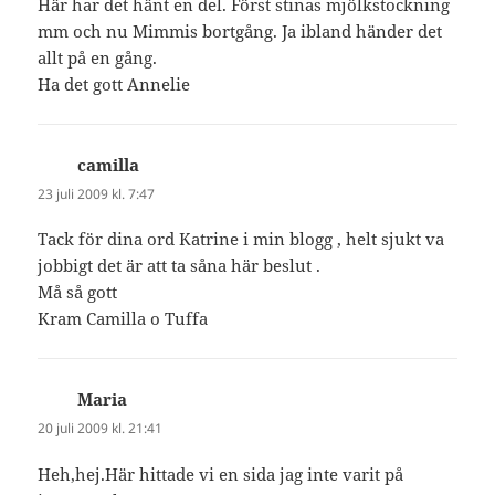
Här har det hänt en del. Först stinas mjölkstockning
mm och nu Mimmis bortgång. Ja ibland händer det
allt på en gång.
Ha det gott Annelie
camilla
skriver:
23 juli 2009 kl. 7:47
Tack för dina ord Katrine i min blogg , helt sjukt va
jobbigt det är att ta såna här beslut .
Må så gott
Kram Camilla o Tuffa
Maria
skriver:
20 juli 2009 kl. 21:41
Heh,hej.Här hittade vi en sida jag inte varit på