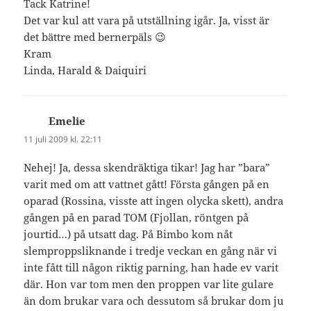
Tack Katrine!
Det var kul att vara på utställning igår. Ja, visst är
det bättre med bernerpäls 😉
Kram
Linda, Harald & Daiquiri
Emelie
skriver:
11 juli 2009 kl. 22:11
Nehej! Ja, dessa skendräktiga tikar! Jag har ”bara”
varit med om att vattnet gått! Första gången på en
oparad (Rossina, visste att ingen olycka skett), andra
gången på en parad TOM (Fjollan, röntgen på
jourtid…) på utsatt dag. På Bimbo kom nåt
slemproppsliknande i tredje veckan en gång när vi
inte fått till någon riktig parning, han hade ev varit
där. Hon var tom men den proppen var lite gulare
än dom brukar vara och dessutom så brukar dom ju