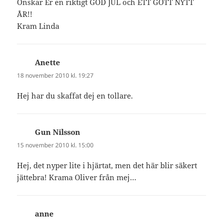
Önskar Er en riktigt GOD JUL och ETT GOTT NYTT
ÅR!!
Kram Linda
Anette
skriver:
18 november 2010 kl. 19:27
Hej har du skaffat dej en tollare.
Gun Nilsson
skriver:
15 november 2010 kl. 15:00
Hej, det nyper lite i hjärtat, men det här blir säkert
jättebra! Krama Oliver från mej…
anne
skriver: