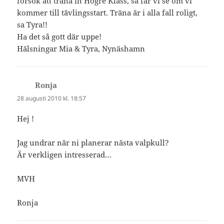
försök att träna in Högre Klass, så får vi se om vi
kommer till tävlingsstart. Träna är i alla fall roligt,
sa Tyra!!
Ha det så gott där uppe!
Hälsningar Mia & Tyra, Nynäshamn
Ronja
skriver:
28 augusti 2010 kl. 18:57
Hej !
Jag undrar när ni planerar nästa valpkull?
Är verkligen intresserad…
MVH
Ronja