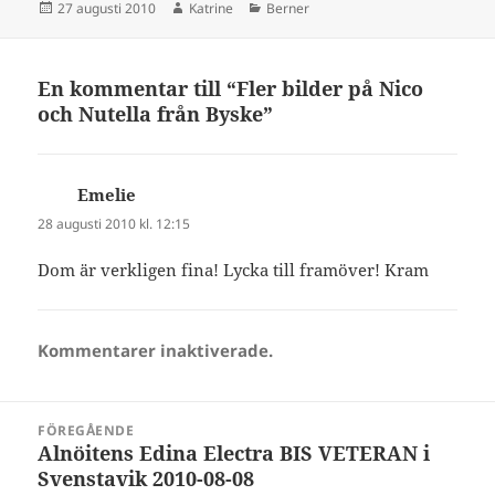
Postat
Författare
Kategorier
27 augusti 2010
Katrine
Berner
En kommentar till “Fler bilder på Nico
och Nutella från Byske”
Emelie
skriver:
28 augusti 2010 kl. 12:15
Dom är verkligen fina! Lycka till framöver! Kram
Kommentarer inaktiverade.
Inläggsnavigering
FÖREGÅENDE
Alnöitens Edina Electra BIS VETERAN i
Föregående
Svenstavik 2010-08-08
inlägg: